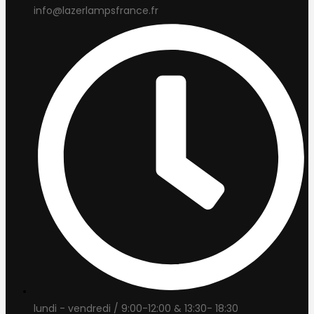
info@lazerlampsfrance.fr
lundi - vendredi / 9:00-12:00 & 13:30- 18:30