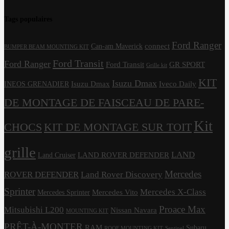
Tags populaires
Ford Ranger
connect
Can-am Maverick
BUMPER BEAM MOUNTING KIT
Ford Transit
Ford Ranger
Ford Transit
GR SPORT
Grille kit
KIT
Isuzu Dmax
Isuzu Dmax
Iveco Daily
INEOS GRENADIER
DE MONTAGE DE FAISCEAU DE PARE-
Kit
CHOCS
KIT DE MONTAGE SUR TOIT
grille
LAND
LAND ROVER DEFENDER
Land Cruiser
Mercedes
ROVER DEFENDER
Land Rover Discovery
Sprinter
Mercedes X-Class
Mercedes Vito
Mercedes Sprinter
Proace Max
Mitsubishi L200
Nissan Navara
MOUNTING KIT
PRÊT-À-MONTER
RAM
Subaru
ROOF MOUNTING KIT
Sentinel