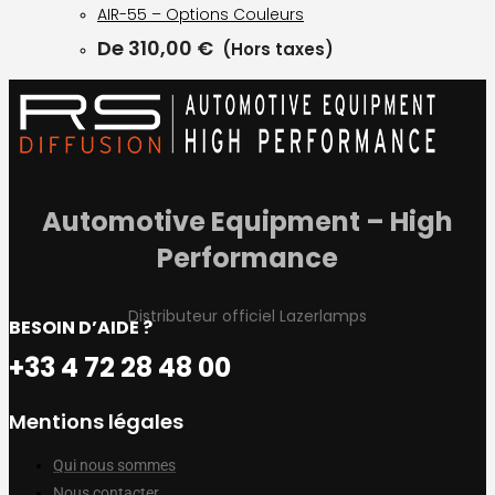
AIR-55 – Options Couleurs
De
310,00
€
(Hors taxes)
Automotive Equipment – High
Performance
Distributeur officiel Lazerlamps
BESOIN D’AIDE ?
+33 4 72 28 48 00
Mentions légales
Qui nous sommes
Nous contacter