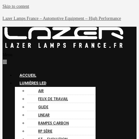
Skip to content
Lazer Lamps France – Automotive Equipment – High Performance
Menu
ACCUEIL
LUMIÈRES LED
AIR
FEUX DE TRAVAIL
GLIDE
LINEAR
RAMPES CARBON
RP SÉRIE