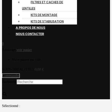
FILTRES ET CACHES DE
LENTILLES
KITS DE MONTAGE
KITS DE STABILISATION
A PROPOS DE NOUS
NOUS CONTACTER
0
0 Articles
voir panier
Votre panier est vide.
SOUS-TOTAL (TTC)
0,00
€
Commander
Recherche
×
Sélectionné :