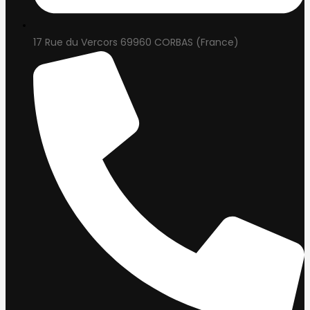
17 Rue du Vercors 69960 CORBAS (France)