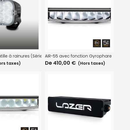
ille à rainures (Série RP – Utility-80HD)
AIR-55 avec fonction Gyrophare
De
410,00
€
ors taxes)
(Hors taxes)