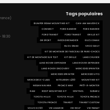
Tags populaires
France)
BUMPER BEAM MOUNTING KIT
CAN-AM MAVERICK
CONNECT
FORD RANGER
FORD RANGER
FORD TRANSIT
FORD TRANSIT
GRILLE KIT
- 18:30
GR SPORT
INEOS GRENADIER
ISUZU DMAX
ISUZU DMAX
IVECO DAILY
KIT DE MONTAGE DE FAISCEAU DE PARE-CHOCS
KIT DE MONTAGE SUR TOIT
KIT GRILLE
LAND CRUISER
LAND ROVER DEFENDER
LAND ROVER DEFENDER
LAND ROVER DISCOVERY
MERCEDES SPRINTER
MERCEDES SPRINTER
MERCEDES VITO
MERCEDES X-CLASS
MITSUBISHI L200
MOUNTING KIT
NISSAN NAVARA
PROACE MAX
PRÊT-À-MONTER
RAM
ROOF MOUNTING KIT
SENTINEL
SUBARU
TOYOTA HILUX
TOYOTA HILUX
TOYOTA PROACE
TOYOTA PROACE
TRANSIT
TRANSIT CUSTOM
VOLVO XC90
VW AMAROK
VW GOLF
VW PASSAT