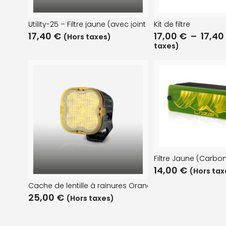
Utility-25 – Filtre jaune (avec joint étanche)
Kit de filtre
17,40
€
17,00
€
–
17,4
(Hors taxes)
taxes)
Filtre Jaune (Carbo
14,00
€
(Hors tax
Cache de lentille à rainures Orange (Série RP – Utility-
25,00
€
(Hors taxes)