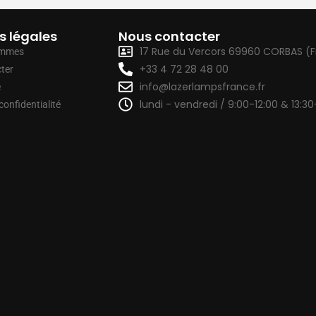
s légales
Nous contacter
17 Rue du Vercors 69960 CORBAS (
ommes
+33 4 72 28 48 00
ter
info@lazerlampsfrance.fr
e
lundi - vendredi / 9:00-12:00 & 13:30
confidentialité