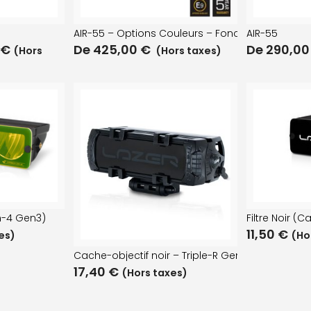
AIR-55 – Options Couleurs – Fonction Gyrophar
AIR-55
0
€
De
425,00
€
De
290,0
(Hors
(Hors taxes)
n-4 Gen3)
Filtre Noir (
11,50
€
es)
(Ho
80HD)
Cache-objectif noir – Triple-R Gen2
17,40
€
(Hors taxes)