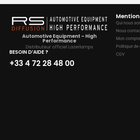
Mention
Qui nous s
Nous contac
Automotive Equipment – High
Mon compt
Performance
Distributeur officiel Lazerlamps
Politique de 
BESOIN D’AIDE ?
CGV
+33 4 72 28 48 00