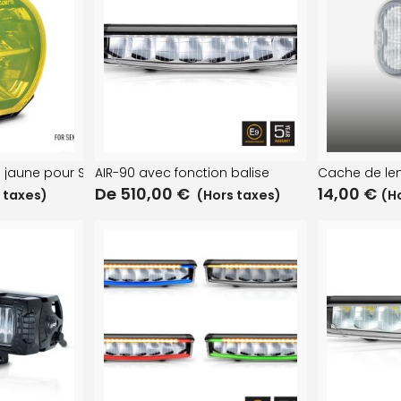
u jaune pour Sentinel
AIR-90 avec fonction balise
Cache de lent
De
510,00
€
14,00
€
 taxes)
(Hors taxes)
(H