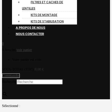
FILTRES ET CACHES DE
LENTILLES
KITS DE MONTAGE
KITS DE STABILISATION
A PROPOS DE NOUS
NOUS CONTACTER
0
0 Articles
voir panier
Votre panier est vide.
SOUS-TOTAL (TTC)
0,00
€
Commander
Recherche
×
Sélectionné :