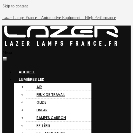
Skip to content
Lazer Lamps France – Automotive Equipment – High Performance
Menu
ACCUEIL
LUMIÈRES LED
AIR
FEUX DE TRAVAIL
GLIDE
LINEAR
RAMPES CARBON
RP SÉRIE