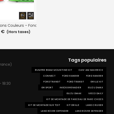
ions Couleurs – Fonction Gyrophare
0
€
(Hors taxes)
Tags populaires
France)
BUMPER BEAM MOUNTING KIT
CAN-AM MAVERICK
CONNECT
FORD RANGER
FORD RANGER
FORD TRANSIT
FORD TRANSIT
GRILLE KIT
- 18:30
GR SPORT
INEOS GRENADIER
ISUZU DMAX
ISUZU DMAX
IVECO DAILY
KIT DE MONTAGE DE FAISCEAU DE PARE-CHOCS
KIT DE MONTAGE SUR TOIT
KIT GRILLE
LAND CRUISER
LAND ROVER DEFENDER
LAND ROVER DEFENDER