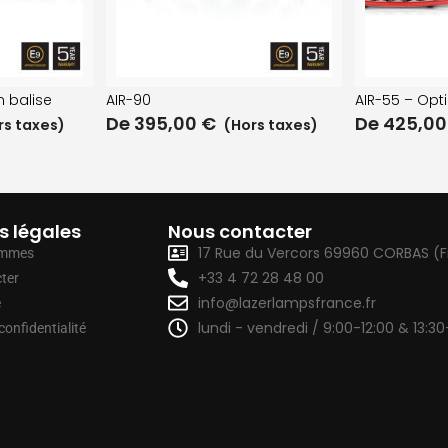
n balise
AIR-90
AIR-55 – Opt
De
395,00
€
De
425,0
s taxes)
(Hors taxes)
s légales
Nous contacter
17 Rue du Vercors 69960 CORBAS (
ommes
+33 4 72 28 48 00
ter
info@lazerlampsfrance.fr
e
lundi - vendredi / 9:00-12:00 & 13:30
confidentialité