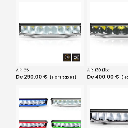
AIR-55
AIR-130 Elite
De
290,00
€
De
400,00
€
(Hors taxes)
(Ho