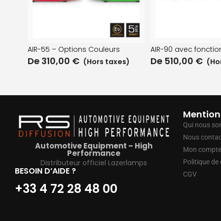
AIR-55 – Options Couleurs
AIR-90 avec fonctio
De
310,00
€
De
510,00
€
(Hors taxes)
(Hor
Mention
Qui nous s
Nous contac
Automotive Equipment – High
Mon compt
Performance
Distributeur officiel Lazerlamps
Politique de 
BESOIN D’AIDE ?
CGV
+33 4 72 28 48 00