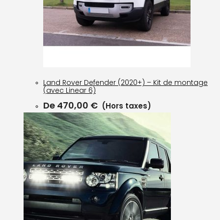
Land Rover Defender (2020+) – Kit de montage
(avec Linear 6)
De
470,00
€
(Hors taxes)