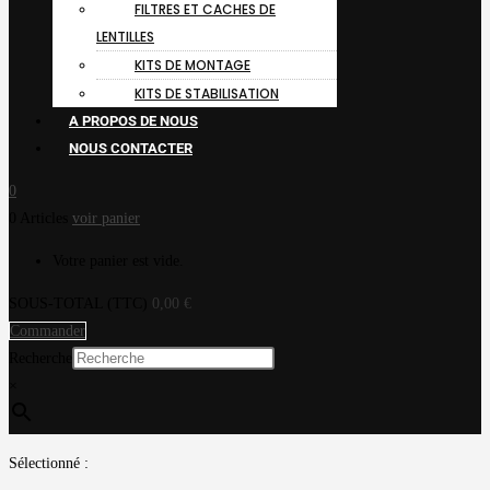
FILTRES ET CACHES DE
LENTILLES
KITS DE MONTAGE
KITS DE STABILISATION
A PROPOS DE NOUS
NOUS CONTACTER
0
0 Articles
voir panier
Votre panier est vide.
SOUS-TOTAL (TTC)
0,00
€
Commander
Recherche
×
Sélectionné :