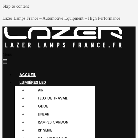
Skip to content
Lazer Lamps France – Automotive Equipment – High Performance
Menu
ACCUEIL
LUMIÈRES LED
AIR
FEUX DE TRAVAIL
GLIDE
LINEAR
RAMPES CARBON
RP SÉRIE