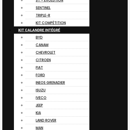
ST – EVOLUTION
SENTINEL
TRIPLE-R
KIT COMPÉTITION
KIT CALANDRE INTÉGRÉ
BYD
CANAM
CHEVROLET
CITROEN
FIAT
FORD
INEOS GRENADIER
ISUZU
IVECO
JEEP
KIA
LAND ROVER
MAN