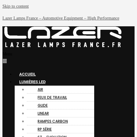
Skip to content
Lazer Lamps France – Automotive Equipment – High Performance
Menu
ACCUEIL
LUMIÈRES LED
AIR
FEUX DE TRAVAIL
GLIDE
LINEAR
RAMPES CARBON
RP SÉRIE