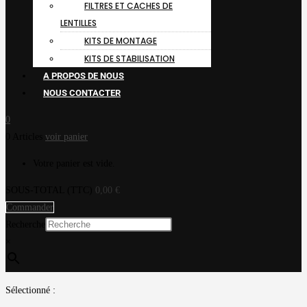
FILTRES ET CACHES DE
LENTILLES
KITS DE MONTAGE
KITS DE STABILISATION
A PROPOS DE NOUS
NOUS CONTACTER
0
0 Articles
voir panier
Votre panier est vide.
SOUS-TOTAL (TTC)
0,00
€
Commander
Recherche
×
Sélectionné :