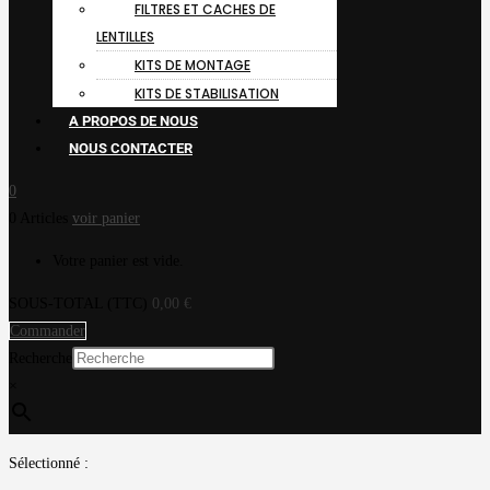
FILTRES ET CACHES DE
LENTILLES
KITS DE MONTAGE
KITS DE STABILISATION
A PROPOS DE NOUS
NOUS CONTACTER
0
0 Articles
voir panier
Votre panier est vide.
SOUS-TOTAL (TTC)
0,00
€
Commander
Recherche
×
Sélectionné :