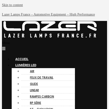
Skip to content
Lazer Lamps France – Automotive Equipment – High Performance
Menu
ACCUEIL
LUMIÈRES LED
AIR
FEUX DE TRAVAIL
GLIDE
LINEAR
RAMPES CARBON
RP SÉRIE