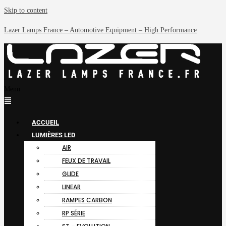
Skip to content
Lazer Lamps France – Automotive Equipment – High Performance
Menu
ACCUEIL
LUMIÈRES LED
AIR
FEUX DE TRAVAIL
GLIDE
LINEAR
RAMPES CARBON
RP SÉRIE