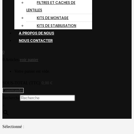
FILTRES ET CACHES DE
LENTILLES
KITS DE MONTAGE
KITS DE STABILISATION
A PROPOS DE NOUS
NOUS CONTACTER
0
0 Articles
voir panier
Votre panier est vide.
SOUS-TOTAL (TTC)
0,00
€
Commander
Recherche
×
Sélectionné :