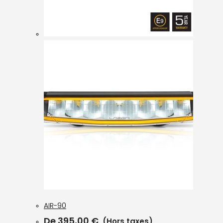
AIR-90
De
395,00
€
(Hors taxes)