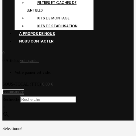
FILTRES ET CACHES DE
LENTILLES
KITS DE MONTAGE
KITS DE STABILISATION
A PROPOS DE NOUS
NOUS CONTACTER
0
0 Articles
voir panier
Votre panier est vide.
SOUS-TOTAL (TTC)
0,00
€
Commander
Recherche
×
Sélectionné :