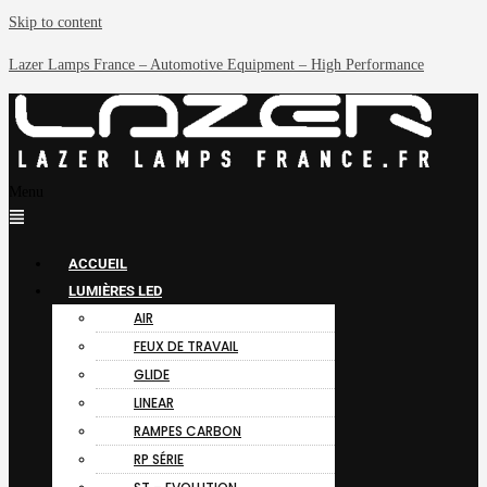
Skip to content
Lazer Lamps France – Automotive Equipment – High Performance
Menu
ACCUEIL
LUMIÈRES LED
AIR
FEUX DE TRAVAIL
GLIDE
LINEAR
RAMPES CARBON
RP SÉRIE