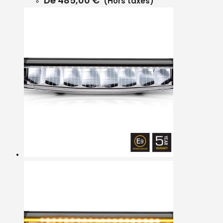
De
485,00
€
(Hors taxes)