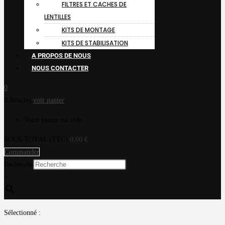
FILTRES ET CACHES DE
LENTILLES
KITS DE MONTAGE
KITS DE STABILISATION
A PROPOS DE NOUS
NOUS CONTACTER
0
0 Articles
voir panier
Votre panier est vide.
SOUS-TOTAL (TTC)
0,00
€
Commander
Recherche
×
Sélectionné :