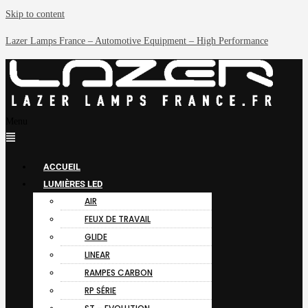
Skip to content
Lazer Lamps France – Automotive Equipment – High Performance
Menu
ACCUEIL
LUMIÈRES LED
AIR
FEUX DE TRAVAIL
GLIDE
LINEAR
RAMPES CARBON
RP SÉRIE